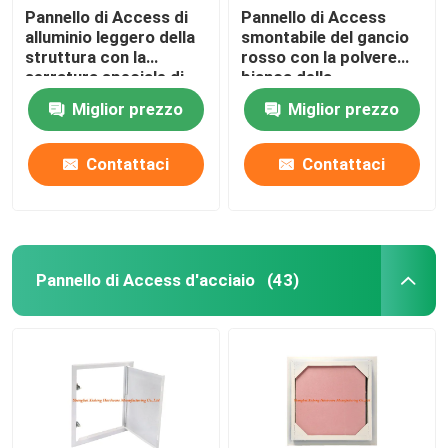
Pannello di Access di
Pannello di Access
alluminio leggero della
smontabile del gancio
struttura con la
rosso con la polvere
serratura speciale di
bianca della
altezza ridotta di
guarnizione ricoperta
Miglior prezzo
Miglior prezzo
spinta del pannello di
carta e gesso verde
Contattaci
Contattaci
Pannello di Access d'acciaio
(43)