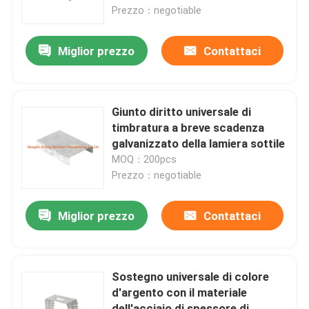
Prezzo：negotiable
Giro della fabbrica
Miglior prezzo
Contattaci
Controllo di qualità
Giunto diritto universale di
Contattici
timbratura a breve scadenza
galvanizzato della lamiera sottile
MOQ：200pcs
Richieda una citazione
Prezzo：negotiable
Pannello di Access di alluminio
Miglior prezzo
Contattaci
Pannello di Access d'acciaio
Sostegno universale di colore
d'argento con il materiale
Accessori del muro a secco
dell'acciaio di spessore di