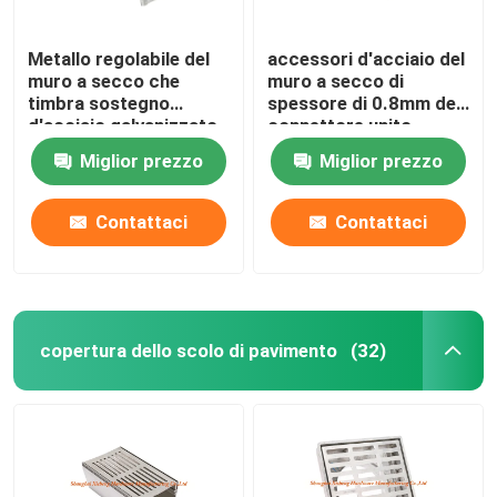
Metallo regolabile del
accessori d'acciaio del
muro a secco che
muro a secco di
timbra sostegno
spessore di 0.8mm del
d'acciaio galvanizzato
connettore unito
parti
diritto universale di
Miglior prezzo
Miglior prezzo
profilo
Contattaci
Contattaci
copertura dello scolo di pavimento
(32)