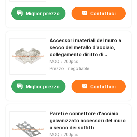
Miglior prezzo
Contattaci
Accessori materiali del muro a
secco del metallo d'acciaio,
collegamento diritto di
dimensione di 35mm
MOQ：200pcs
Prezzo：negotiable
Miglior prezzo
Contattaci
Casa
Pareti e connettore d'acciaio
Prodotti
galvanizzato accessori del muro
a secco dei soffitti
Circa noi
MOQ：200pcs