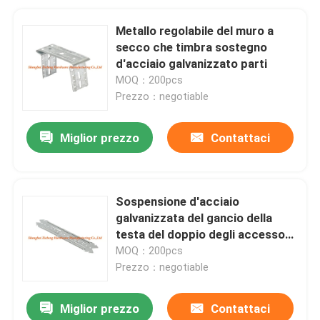
Metallo regolabile del muro a
secco che timbra sostegno
d'acciaio galvanizzato parti
MOQ：200pcs
Prezzo：negotiable
Miglior prezzo
Contattaci
Sospensione d'acciaio
galvanizzata del gancio della
testa del doppio degli accessori
del muro a secco che timbra le
MOQ：200pcs
parti
Prezzo：negotiable
Miglior prezzo
Contattaci