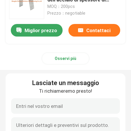
0.8mm
MOQ：200pcs
Prezzo：negotiable
copertura dello scolo di pavimento
Miglior prezzo
Contattaci
Covata d'acciaio
Pannello del PVC Access
Osservi più
Metallo che timbra le parti
Lasciate un messaggio
Morsetto dell'anello di serraggio
Ti richiameremo presto!
Canale d'acciaio
filo di acciaio