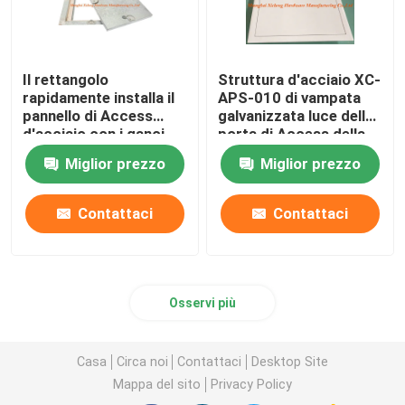
Il rettangolo
Struttura d'acciaio XC-
rapidamente installa il
APS-010 di vampata
pannello di Access
galvanizzata luce della
d'acciaio con i ganci
porta di Access della
pesanti della covata
covata del soffitto
Miglior prezzo
Miglior prezzo
quattro
Contattaci
Contattaci
Osservi più
Casa
Circa noi
Contattaci
Desktop Site
Mappa del sito
Privacy Policy