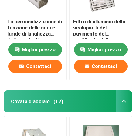
La personalizzazione di
Filtro di alluminio dello
funzione delle acque
scolapiatti del
luride di lunghezza
pavimento del
dello scolo di
certificato della
pavimento dell'acciaio
copertura ISO9001
Miglior prezzo
Miglior prezzo
inossidabile 0.5m
dello scolo di
accetta
pavimento del
quadrato del metallo
Contattaci
Contattaci
Covata d'acciaio
(12)