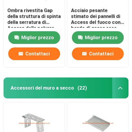
Ombra rivestita Gap
Acciaio pesante
della struttura di spinta
stimato dei pannelli di
della serratura di
Access del fuoco con il
Access della polvere
bordo di gesso rosa
bianca d'acciaio a
per il muro a secco
Miglior prezzo
Miglior prezzo
livello del pannello
Contattaci
Contattaci
Accessori del muro a secco
(22)