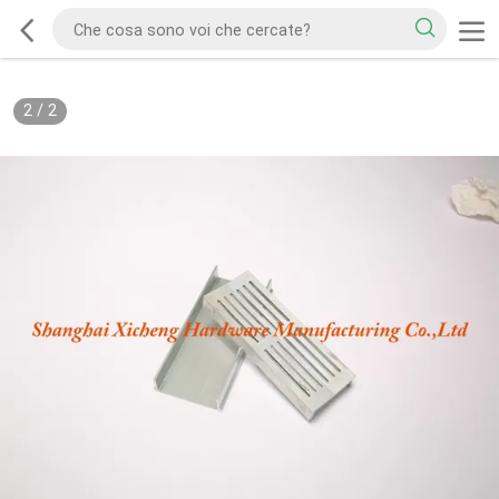
2
/
2