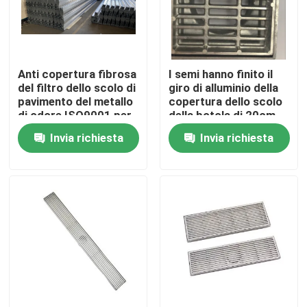
Giro della fabbrica
Anti copertura fibrosa
I semi hanno finito il
Controllo di qualità
del filtro dello scolo di
giro di alluminio della
pavimento del metallo
copertura dello scolo
di odore ISO9001 per
della botola di 20cm
Contattici
acque luride
per quadrare
Invia richiesta
Invia richiesta
Richieda una citazione
Pannello di Access di alluminio
Pannello di Access d'acciaio
Accessori del muro a secco