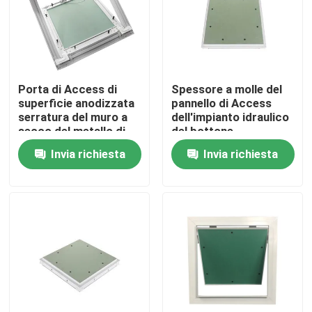
Giro della fabbrica
Controllo di qualità
Porta di Access di
Spessore a molle del
superficie anodizzata
pannello di Access
serratura del muro a
dell'impianto idraulico
Contattici
secco del metallo di
del bottone
spinta per ispezione
automatico 25mm
Invia richiesta
Invia richiesta
Richieda una citazione
Pannello di Access di alluminio
Pannello di Access d'acciaio
Accessori del muro a secco