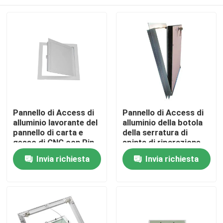
Pannello di Access di
Pannello di Access di
alluminio lavorante del
alluminio della botola
pannello di carta e
della serratura di
gesso di CNC con Pin
spinta di riparazione
Hinge
del condizionatore
Casa
Invia richiesta
Invia richiesta
d'aria
Prodotti
Circa noi