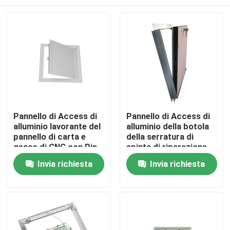
Pannello di Access di
Pannello di Access di
alluminio lavorante del
alluminio della botola
pannello di carta e
della serratura di
gesso di CNC con Pin
spinta di riparazione
Hinge
del condizionatore
Casa
Invia richiesta
Invia richiesta
d'aria
Prodotti
Circa noi