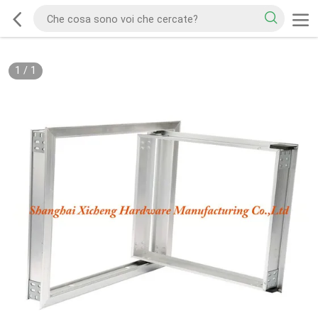
1
/
1