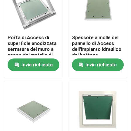
Giro della fabbrica
Controllo di qualità
Porta di Access di
Spessore a molle del
superficie anodizzata
pannello di Access
serratura del muro a
dell'impianto idraulico
Contattici
secco del metallo di
del bottone
spinta per ispezione
automatico 25mm
Invia richiesta
Invia richiesta
Richieda una citazione
Pannello di Access di alluminio
Pannello di Access d'acciaio
Accessori del muro a secco