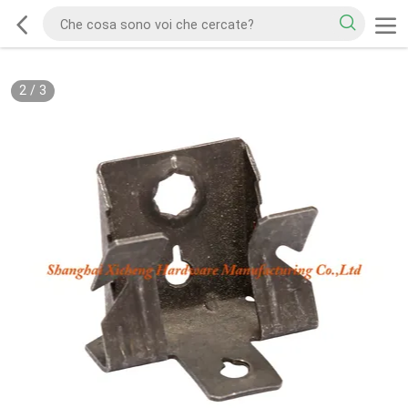
2
/
3