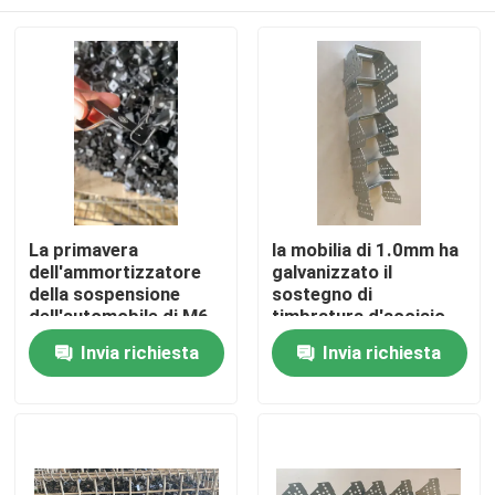
La primavera
la mobilia di 1.0mm ha
dell'ammortizzatore
galvanizzato il
della sospensione
sostegno di
dell'automobile di M6
timbratura d'acciaio
M8 preme a forma di L
della clip del metallo di
Casa
Invia richiesta
Invia richiesta
U
Prodotti
Circa noi