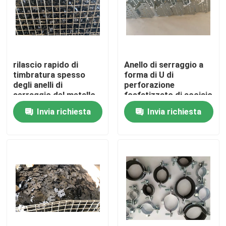
Giro della fabbrica
Controllo di qualità
rilascio rapido di
Anello di serraggio a
timbratura spesso
forma di U di
degli anelli di
perforazione
Contattici
serraggio del metallo
fosfatizzato di acciaio
di stampaggio
al carbonio del metallo
Invia richiesta
Invia richiesta
profondo di 10mm
del CS
Richieda una citazione
Pannello di Access di alluminio
Pannello di Access d'acciaio
Accessori del muro a secco