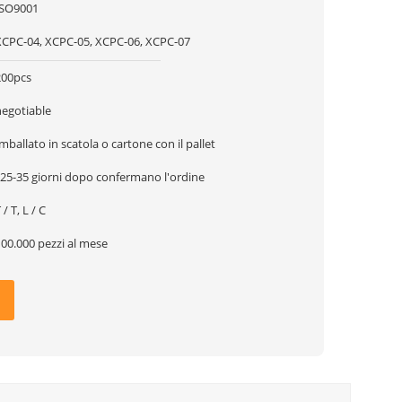
ISO9001
XCPC-04, XCPC-05, XCPC-06, XCPC-07
200pcs
negotiable
mballato in scatola o cartone con il pallet
 25-35 giorni dopo confermano l'ordine
 / T, L / C
00.000 pezzi al mese