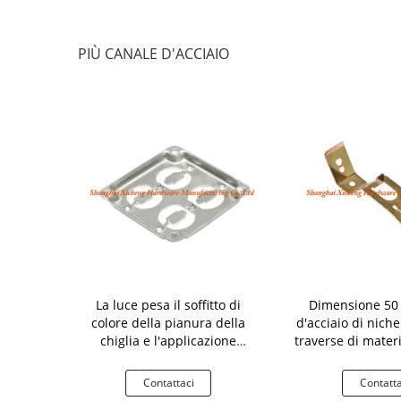
PIÙ CANALE D'ACCIAIO
mbio moderni
La luce pesa il soffitto di
Dimensione 50
stile hanno
colore della pianura della
d'acciaio di niche
 dimensioni
chiglia e l'applicazione
traverse di materi
 trattamento
d'acciaio della parete
galvaniz
imento
aci
Contattaci
Contatta