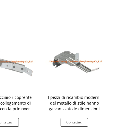
cciaio ricoprente
I pezzi di ricambio moderni
La luce pes
, collegamento di
del metallo di stile hanno
colore del
T con la primavera
galvanizzato le dimensioni
chiglia e
le traverse
d'acciaio 60 del trattamento
d'acciai
di rivestimento
ontattaci
Contattaci
Co