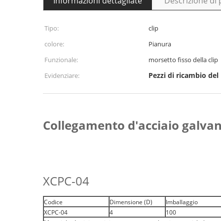
Informazioni dettagliate
Descrizione di
Tipo:
clip
colore:
Pianura
Funzionale:
morsetto fisso della clip
Pezzi di ricambio del
Evidenziare:
Collegamento d'acciaio galvan
XCPC-04
Codice
Dimensione (D)
Imballaggio
XCPC-04
4
100