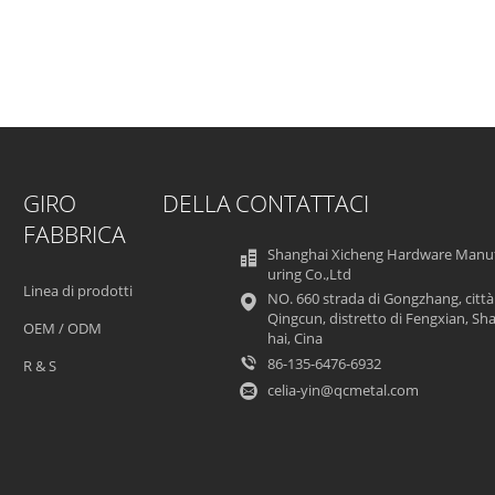
GIRO DELLA
CONTATTACI
FABBRICA
Shanghai Xicheng Hardware Manu
uring Co.,Ltd
Linea di prodotti
NO. 660 strada di Gongzhang, città
Qingcun, distretto di Fengxian, Sh
OEM / ODM
hai, Cina
86-135-6476-6932
R & S
celia-yin@qcmetal.com