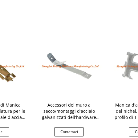
 di Manica
Accessori del muro a
Manica d'a
latura per le
secco/montaggi d'acciaio
del nichel
ale d'acciaio
galvanizzati dell'hardware
profilo di 
zato
per la sospensione del soffitto
per 
ci
Contattaci
C