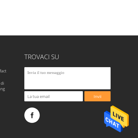
TROVACI SU
fact
 di
ang
Invii