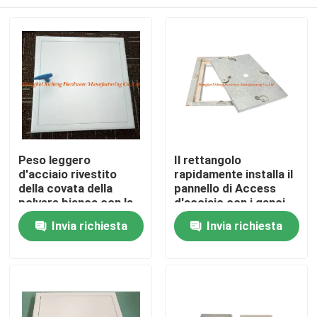
Peso leggero
Il rettangolo
d'acciaio rivestito
rapidamente installa il
della covata della
pannello di Access
polvere bianca con la
d'acciaio con i ganci
chiave di plastica di
pesanti della covata
Casa
Invia richiesta
Invia richiesta
Bule
quattro
Prodotti
Circa noi