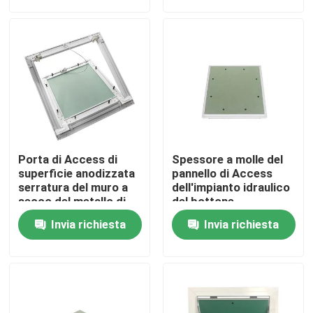
Giro della fabbrica
Controllo di qualità
Contattici
Porta di Access di
Spessore a molle del
Richieda una citazione
superficie anodizzata
pannello di Access
serratura del muro a
dell'impianto idraulico
secco del metallo di
del bottone
spinta per ispezione
automatico 25mm
Pannello di Access di alluminio
Invia richiesta
Invia richiesta
Pannello di Access d'acciaio
Accessori del muro a secco