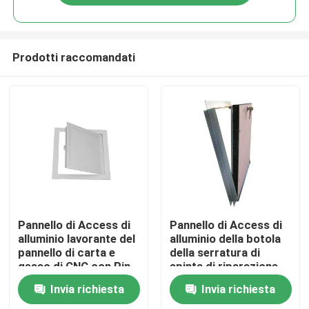
Prodotti raccomandati
Casa
Pannello di Access di
Pannello di Access di
alluminio lavorante del
alluminio della botola
pannello di carta e
della serratura di
Prodotti
gesso di CNC con Pin
spinta di riparazione
Hinge
del condizionatore
Invia richiesta
Invia richiesta
d'aria
Circa noi