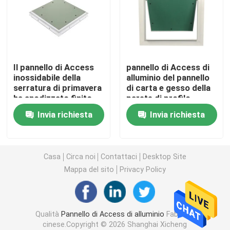
copertura dello scolo di pavimento
Covata d'acciaio
Il pannello di Access
pannello di Access di
inossidabile della
alluminio del pannello
serratura di primavera
di carta e gesso della
Pannello del PVC Access
ha anodizzato finito
parete di profilo
40x40 con Pin Hinge
Invia richiesta
Invia richiesta
Metallo che timbra le parti
Morsetto dell'anello di serraggio
Casa
Circa noi
Contattaci
Desktop Site
Mappa del sito
Privacy Policy
Canale d'acciaio
Qualità
Pannello di Access di alluminio
Fabbrica
filo di acciaio
cinese.Copyright © 2026 Shanghai Xicheng