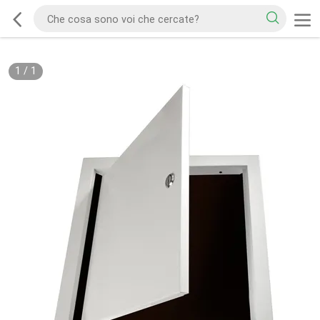
1
/
1