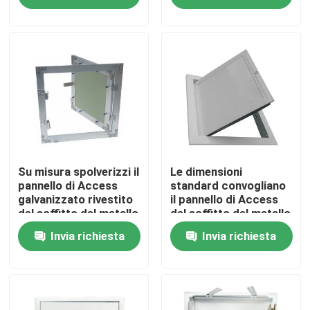
Giro della fabbrica
Controllo di qualità
Contattici
Richieda una citazione
Su misura spolverizzi il
Le dimensioni
pannello di Access
standard convogliano
galvanizzato rivestito
il pannello di Access
del soffitto del metallo
del soffitto del metallo
Pannello di Access di alluminio
di ispezione
Invia richiesta
Invia richiesta
Pannello di Access d'acciaio
Accessori del muro a secco