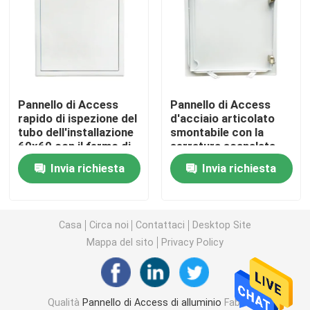
copertura dello scolo di pavimento
Covata d'acciaio
Pannello di Access
Pannello di Access
rapido di ispezione del
d'acciaio articolato
Pannello del PVC Access
tubo dell'installazione
smontabile con la
60x60 con il fermo di
serratura scanalata
punta
Metallo che timbra le parti
Invia richiesta
Invia richiesta
Morsetto dell'anello di serraggio
Casa
Circa noi
Contattaci
Desktop Site
Mappa del sito
Privacy Policy
Canale d'acciaio
filo di acciaio
Qualità
Pannello di Access di alluminio
Fabbrica