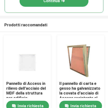
Continua
Prodotti raccomandati
Casa
Pannello di Access in
Il pannello di carta e
rilievo dell'acciaio del
gesso ha galvanizzato
Prodotti
MDF della struttura
la covata d'acciaio di
per edificio
Access resistente al
residenziale
fuoco
Invia richiesta
Invia richiesta
Circa noi