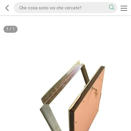
1
/
1