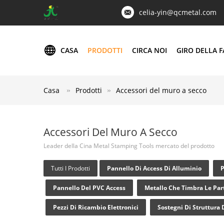
celia-yin@qcmetal.com
CASA
PRODOTTI
CIRCA NOI
GIRO DELLA F
Casa
Prodotti
Accessori del muro a secco
Accessori Del Muro A Secco
Leader della Cina Metal Stamping Tools mercato del prodotto
Tutti I Prodotti
Pannello Di Access Di Alluminio
P
Pannello Del PVC Access
Metallo Che Timbra Le Par
Pezzi Di Ricambio Elettronici
Sostegni Di Struttura 