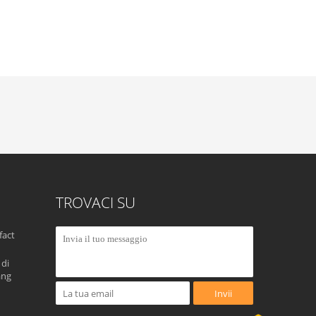
TROVACI SU
fact
 di
ang
Invii