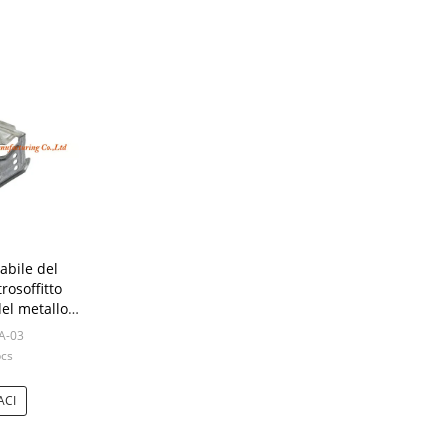
abile del
rosoffitto
del metallo
o a secco U
A-03
pcs
ACI