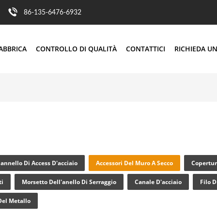
86-135-6476-6932
ABBRICA
CONTROLLO DI QUALITÀ
CONTATTICI
RICHIEDA UN
annello Di Access D'acciaio
Accessori Del Muro A Secco
Copertur
ti
Morsetto Dell'anello Di Serraggio
Canale D'acciaio
Filo D
Del Metallo