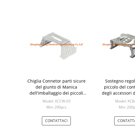
Chiglia Connetor parti sicure
Sostegno regol
del giunto di Manica
piccolo del cont
dell'imballaggio dei piccoli
degli accessori 
pezzi di ricambio
morsetto del mur
Model: XCCW-03
Model: XCB
Min: 200pcs
Min: 200
CONTATTACI
CONTATT