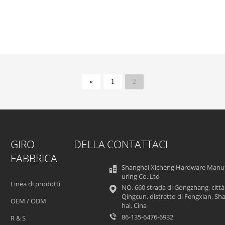
«
1
2
GIRO DELLA
CONTATTACI
FABBRICA
Shanghai Xicheng Hardware Manu
uring Co.,Ltd
Linea di prodotti
NO. 660 strada di Gongzhang, città
Qingcun, distretto di Fengxian, Sh
OEM / ODM
hai, Cina
86-135-6476-6932
R & S