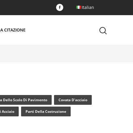
Italian
A CITAZIONE
a Dello Scolo Di Pavimento
Covata D'acciaio
i Acciaio
Parti Della Costruzione