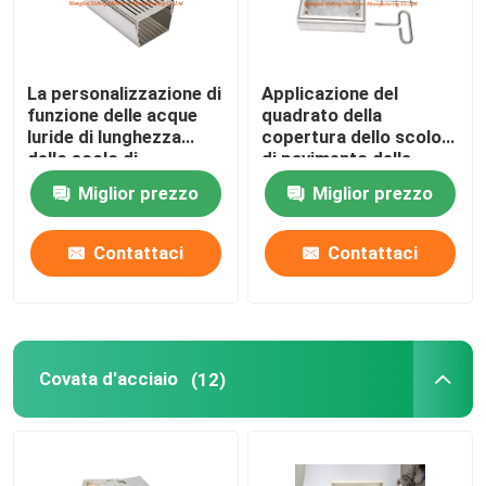
La personalizzazione di
Applicazione del
funzione delle acque
quadrato della
luride di lunghezza
copertura dello scolo
dello scolo di
di pavimento della
pavimento dell'acciaio
fusion d'alluminio in
Miglior prezzo
Miglior prezzo
inossidabile 0.5m
pavimento
accetta
Contattaci
Contattaci
Covata d'acciaio
(12)