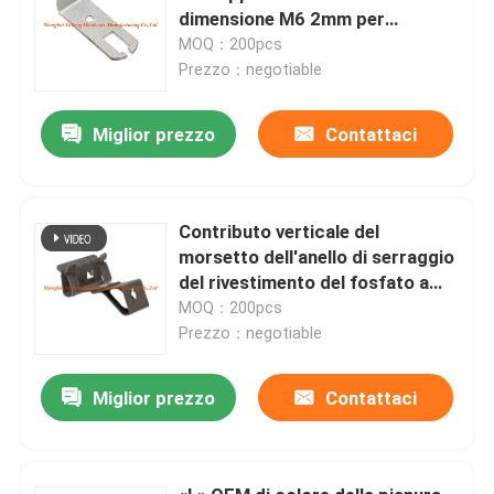
dimensione M6 2mm per
costruzione
MOQ：200pcs
Prezzo：negotiable
Miglior prezzo
Contattaci
Contributo verticale del
morsetto dell'anello di serraggio
del rivestimento del fosfato a
M6/M8 infilato Antivari
MOQ：200pcs
Prezzo：negotiable
Miglior prezzo
Contattaci