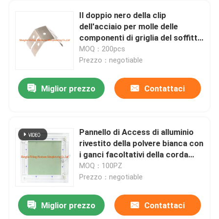
Il doppio nero della clip
dell'acciaio per molle delle
componenti di griglia del soffitto
della primavera di tensione ha
MOQ：200pcs
fosfatizzato lo zinco placcato
Prezzo：negotiable
Miglior prezzo
Contattaci
Pannello di Access di alluminio
rivestito della polvere bianca con
i ganci facoltativi della corda
della struttura di alluminio per i
MOQ：100PZ
soffitti e la parete
Prezzo：negotiable
Miglior prezzo
Contattaci