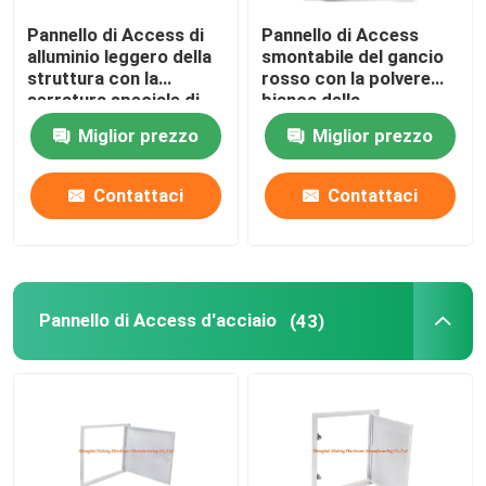
Pannello di Access di
Pannello di Access
parti della costruzione
alluminio leggero della
smontabile del gancio
struttura con la
rosso con la polvere
serratura speciale di
bianca della
pezzi di ricambio elettronici
altezza ridotta di
guarnizione ricoperta
Miglior prezzo
Miglior prezzo
spinta del pannello di
carta e gesso verde
Sostegni di struttura del metallo
Contattaci
Contattaci
Pannello di Access d'acciaio
(43)