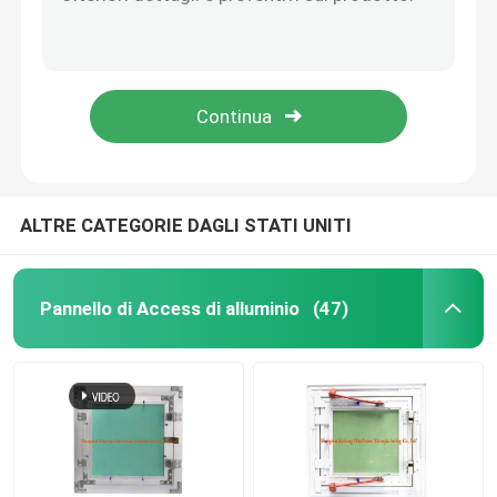
Le dimensioni di differenza di spessore dell'acciaio galvanizzate sospensione universale 0.5mm di Multishape inscatolano Avbailable
Sostegno universale di colore d'argento con il materiale dell'acciaio di spessore di 0.8mm
copertura dello scolo di pavimento
Giunto diritto universale di timbratura a breve scadenza galvanizzato della lamiera sottile
Pareti e connettore d'acciaio galvanizzato accessori del muro a secco dei soffitti
Covata d'acciaio
Metallo regolabile del muro a secco che timbra sostegno d'acciaio galvanizzato parti
Pannello del PVC Access
ALTRE CATEGORIE DAGLI STATI UNITI
Metallo che timbra le parti
Pannello di Access di alluminio
(47)
Morsetto dell'anello di serraggio
Canale d'acciaio
filo di acciaio