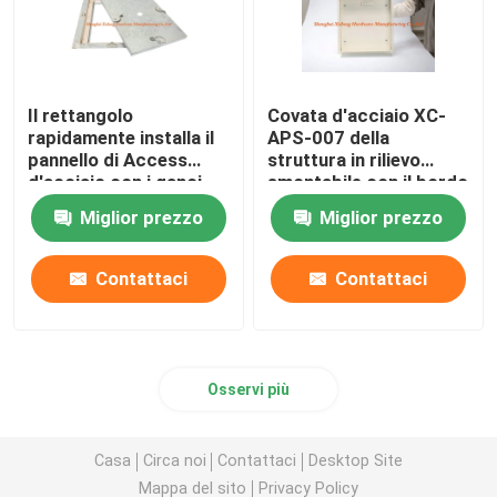
Il rettangolo
Covata d'acciaio XC-
rapidamente installa il
APS-007 della
pannello di Access
struttura in rilievo
d'acciaio con i ganci
smontabile con il bordo
pesanti della covata
di legno di Brown
Miglior prezzo
Miglior prezzo
quattro
Contattaci
Contattaci
Osservi più
Casa
Circa noi
Contattaci
Desktop Site
Mappa del sito
Privacy Policy