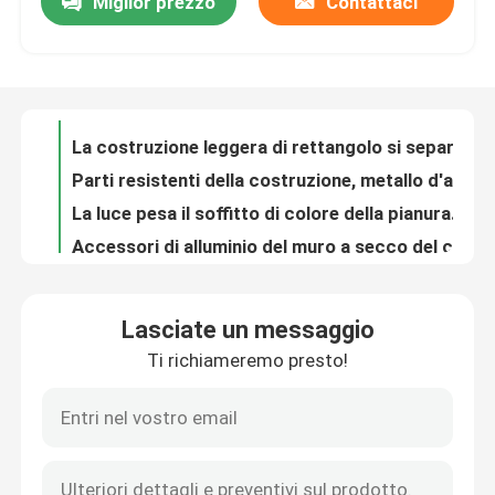
Miglior prezzo
Contattaci
Accessori del muro a secco dell'acciaio dolce con il supporto dell'OEM dell'acciaio per costruzioni edili
La costruzione leggera di rettangolo si separa l'acciaio galvanizzato del metallo
Giro della fabbrica
Parti resistenti della costruzione, metallo d'argento di colore che timbra le parti
La luce pesa il soffitto di colore della pianura della chiglia e l'applicazione d'acciaio della parete
Controllo di qualità
Accessori di alluminio del muro a secco del connettore del soffitto di placcatura «L» «m.» del rodio
I ciechi verticali di colore normale tagliano la nichelatura per M6/M8 infilati Antivari
Contattici
Metallo d'acciaio galvanizzato che timbra le parti, anelli di serraggio dell'acciaio di placcatura dello zinco
Metallo di prevenzione di corrosione galvanica che timbra il pacchetto materiale d'acciaio del pallet delle parti
Parti della costruzione di precisione dell'OEM, acciaio galvanizzato che timbra le parti
Richieda una citazione
parete di colore della pianura del sostegno dell'acciaio di 120×60 millimetro e decorazione universali del soffitto
Lasciate un messaggio
Multi acciaio galvanizzato del ventilatore da soffitto di funzione parti con ogni fori dei lati 3 - 6
Pannello di Access di alluminio
Ti richiameremo presto!
Strumenti del muro a secco di precisione, tipo pezzi d'attaccatura della clip «U» di collegamento della primavera
Accessori del muro a secco di alta tensione per il connettore unito diritto dei soffitti
Pannello di Access d'acciaio
Funzione sostenente galvanizzata del muro a secco degli accessori 0.8mm di dimensione d'acciaio di spessore
La costruzione d'acciaio del certificato del CE parte il giunto diritto del connettore
Accessori del muro a secco