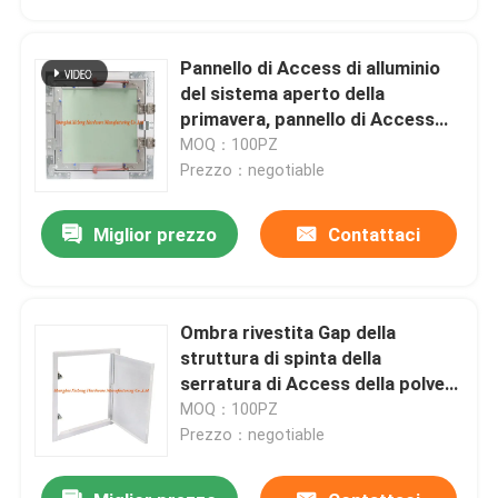
Pannello di Access di alluminio
del sistema aperto della
primavera, pannello di Access
rosso del soffitto del muro a
MOQ：100PZ
secco del gancio
Prezzo：negotiable
Miglior prezzo
Contattaci
Ombra rivestita Gap della
Casa
struttura di spinta della
serratura di Access della polvere
bianca d'acciaio a livello del
MOQ：100PZ
Prodotti
pannello
Prezzo：negotiable
Circa noi