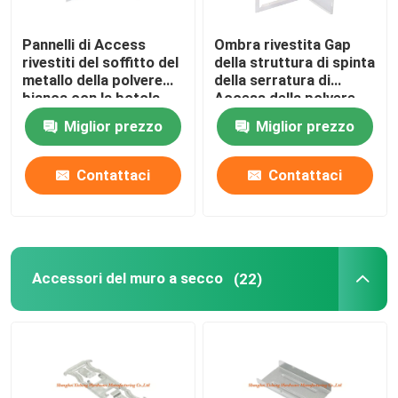
Pannelli di Access
Ombra rivestita Gap
rivestiti del soffitto del
della struttura di spinta
metallo della polvere
della serratura di
bianca con la botola
Access della polvere
liscia chiave di plastica
bianca d'acciaio a
Miglior prezzo
Miglior prezzo
blu della struttura
livello del pannello
Contattaci
Contattaci
Accessori del muro a secco
(22)