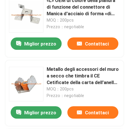
«L» OEM di colore della pianura
di funzione del connettore di
Manica d'acciaio di forma «di
m.»
MOQ：200pcs
Prezzo：negotiable
Miglior prezzo
Contattaci
Metallo degli accessori del muro
a secco che timbra il CE
Cetificate della carta dell'anello
di gomma delle parti
MOQ：200pcs
Prezzo：negotiable
Miglior prezzo
Contattaci