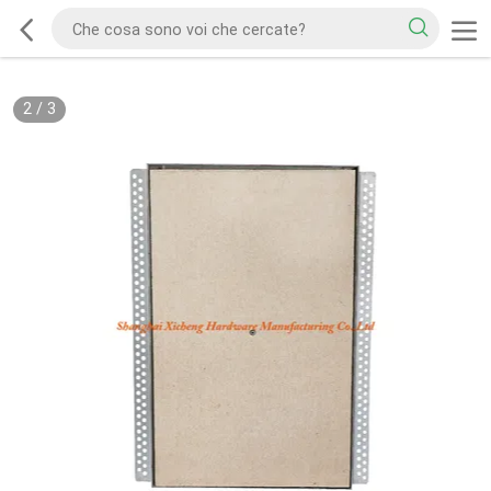
2
/
3