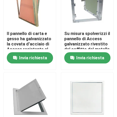
Giro della fabbrica
Controllo di qualità
Il pannello di carta e
Su misura spolverizzi il
gesso ha galvanizzato
pannello di Access
la covata d'acciaio di
galvanizzato rivestito
Contattici
Access resistente al
del soffitto del metallo
fuoco
Invia richiesta
Invia richiesta
Richieda una citazione
Pannello di Access di alluminio
Pannello di Access d'acciaio
Accessori del muro a secco