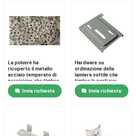
La polvere ha
Hardware su
ricoperto il metallo
ordinazione della
acciaio temperato di
lamiera sottile che
precisione che timbra
timbra le parti per
lo spessore delle parti
automobilistico
Invia richiesta
Invia richiesta
1.0mm
Casa
Prodotti
Circa noi