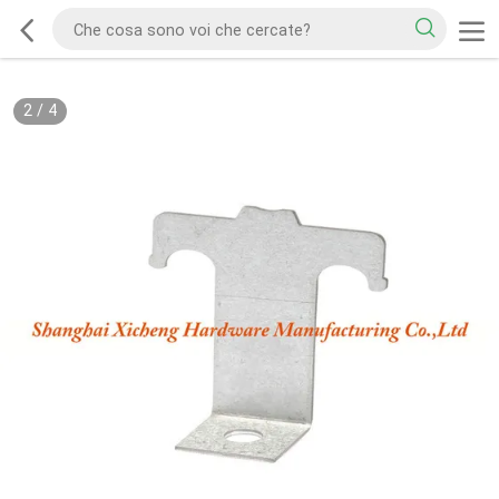
2
/
4