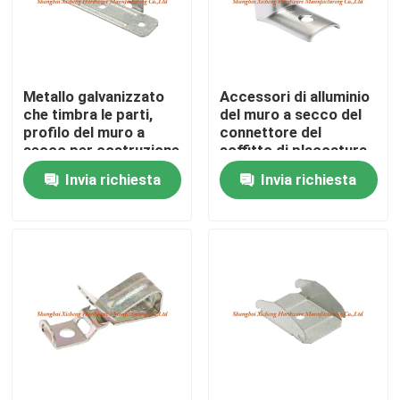
Giro della fabbrica
Metallo galvanizzato
Accessori di alluminio
Controllo di qualità
che timbra le parti,
del muro a secco del
profilo del muro a
connettore del
secco per costruzione
soffitto di placcatura
Contattici
«L» «m.» del rodio
Invia richiesta
Invia richiesta
Richieda una citazione
Pannello di Access di alluminio
Pannello di Access d'acciaio
Accessori del muro a secco