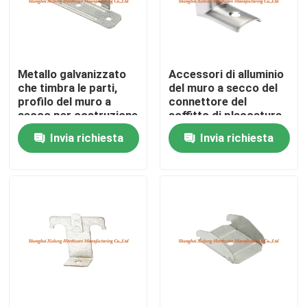
Giro della fabbrica
Metallo galvanizzato
Accessori di alluminio
Controllo di qualità
che timbra le parti,
del muro a secco del
profilo del muro a
connettore del
secco per costruzione
soffitto di placcatura
Contattici
«L» «m.» del rodio
Invia richiesta
Invia richiesta
Richieda una citazione
Pannello di Access di alluminio
Pannello di Access d'acciaio
Accessori del muro a secco