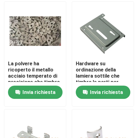
La polvere ha
Hardware su
ricoperto il metallo
ordinazione della
acciaio temperato di
lamiera sottile che
precisione che timbra
timbra le parti per
lo spessore delle parti
automobilistico
Invia richiesta
Invia richiesta
1.0mm
Casa
Prodotti
Circa noi