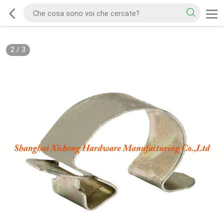
2
/
3