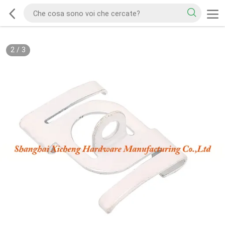
2
/
3