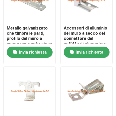
Giro della fabbrica
Metallo galvanizzato
Accessori di alluminio
Controllo di qualità
che timbra le parti,
del muro a secco del
profilo del muro a
connettore del
secco per costruzione
soffitto di placcatura
Contattici
«L» «m.» del rodio
Invia richiesta
Invia richiesta
Richieda una citazione
Pannello di Access di alluminio
Pannello di Access d'acciaio
Accessori del muro a secco