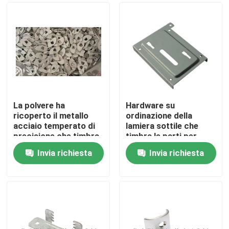
La polvere ha
Hardware su
ricoperto il metallo
ordinazione della
acciaio temperato di
lamiera sottile che
precisione che timbra
timbra le parti per
lo spessore delle parti
automobilistico
Invia richiesta
Invia richiesta
1.0mm
Casa
Prodotti
Circa noi