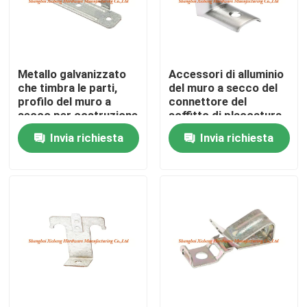
Giro della fabbrica
Metallo galvanizzato
Accessori di alluminio
Controllo di qualità
che timbra le parti,
del muro a secco del
profilo del muro a
connettore del
secco per costruzione
soffitto di placcatura
Contattici
«L» «m.» del rodio
Invia richiesta
Invia richiesta
Richieda una citazione
Pannello di Access di alluminio
Pannello di Access d'acciaio
Accessori del muro a secco