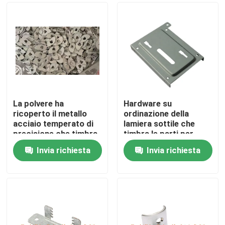
La polvere ha
Hardware su
ricoperto il metallo
ordinazione della
acciaio temperato di
lamiera sottile che
precisione che timbra
timbra le parti per
lo spessore delle parti
automobilistico
Invia richiesta
Invia richiesta
1.0mm
Casa
Prodotti
Circa noi