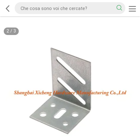
2
/
3