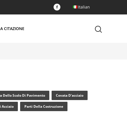
Italian
A CITAZIONE
a Dello Scolo Di Pavimento
Covata D'acciaio
i Acciaio
Parti Della Costruzione