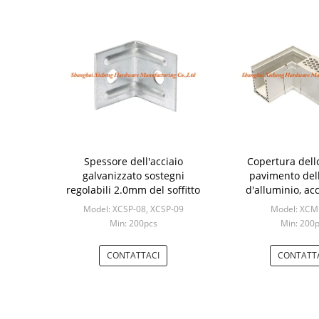
Spessore dell'acciaio
Copertura dello
galvanizzato sostegni
pavimento dell
regolabili 2.0mm del soffitto
d'alluminio, ac
ordinazione della
Model: XCSP-08, XCSP-09
Model: XCM
di dimens
Min: 200pcs
Min: 200
CONTATTACI
CONTATT