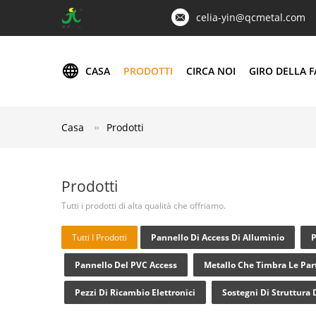
celia-yin@qcmetal.com
CASA
PRODOTTI
CIRCA NOI
GIRO DELLA F
Casa
Prodotti
Prodotti
Tutti i prodotti di alta qualità che offriamo.
Tutti I Prodotti
Pannello Di Access Di Alluminio
P
Pannello Del PVC Access
Metallo Che Timbra Le Par
Pezzi Di Ricambio Elettronici
Sostegni Di Struttura 