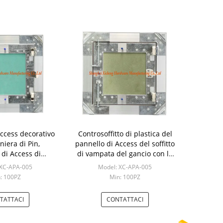
Access decorativo
Controsoffitto di plastica del
niera di Pin,
pannello di Access del soffitto
 di Access di
di vampata del gancio con la
 del soffitto
cerniera di Pin
 XC-APA-005
Model: XC-APA-005
: 100PZ
Min: 100PZ
TATTACI
CONTATTACI