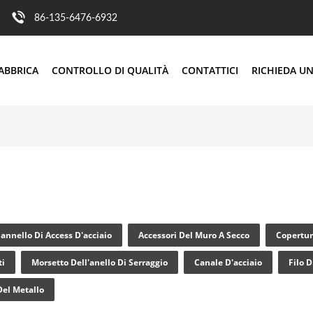
86-135-6476-6932
ABBRICA
CONTROLLO DI QUALITÀ
CONTATTICI
RICHIEDA UN
annello Di Access D'acciaio
Accessori Del Muro A Secco
Copertur
ti
Morsetto Dell'anello Di Serraggio
Canale D'acciaio
Filo D
Del Metallo