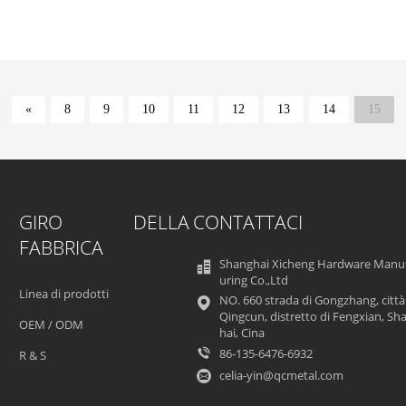
«
8
9
10
11
12
13
14
15
GIRO DELLA
CONTATTACI
FABBRICA
Shanghai Xicheng Hardware Manu
uring Co.,Ltd
Linea di prodotti
NO. 660 strada di Gongzhang, città
Qingcun, distretto di Fengxian, Sh
OEM / ODM
hai, Cina
86-135-6476-6932
R & S
celia-yin@qcmetal.com