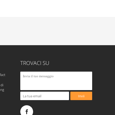
TROVACI SU
fact
 di
ang
Invii