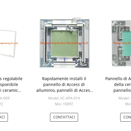
s regolabile
Rapidamente installi il
Pannello di 
isponibile
pannello di Access di
della cer
di ceramica
alluminio, pannelli di Access
pannello
i alluminio
dell'interno di azione furtiva
alluminio
PA-009
Model: XC-APA-014
Model:
della decorazione
PZ
Min: 100PZ
Min
ACI
CONTATTACI
CON