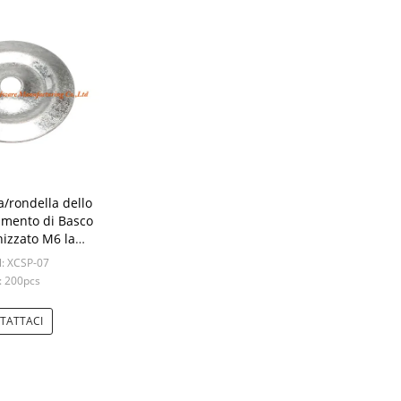
a/rondella dello
vimento di Basco
nizzato M6 la
'acciaio 0,8/0,5
: XCSP-07
essori
: 200pcs
TATTACI