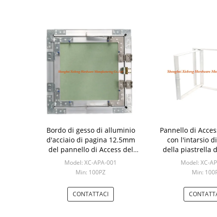
Bordo di gesso di alluminio
Pannello di Acces
d'acciaio di pagina 12.5mm
con l'intarsio d
del pannello di Access del
della piastrella 
soffitto del gancio
della struttura d
Model: XC-APA-001
Model: XC-A
Min: 100PZ
Min: 100
CONTATTACI
CONTATT