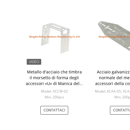
Metallo d'acciaio che timbra
Acciaio galvaniz
il morsetto di forma degli
normale del met
accessori «U» di Manica delle
accessori della co
parti
colore con d
Model: XCCW-02
Model: XCAA-05, XCA
Min: 200pcs
Min: 200
CONTATTACI
CONTATT