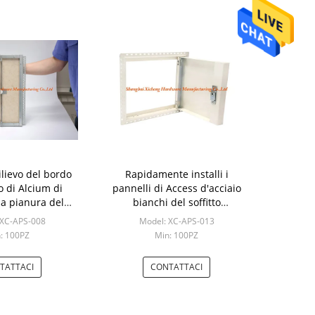
rilievo del bordo
Rapidamente installi i
to di Alcium di
pannelli di Access d'acciaio
la pianura del
bianchi del soffitto
di Access del
metallo/della covata con la
 XC-APS-008
Model: XC-APS-013
a struttura per i
perla e chiuda a chiave
: 100PZ
Min: 100PZ
offitti
TATTACI
CONTATTACI