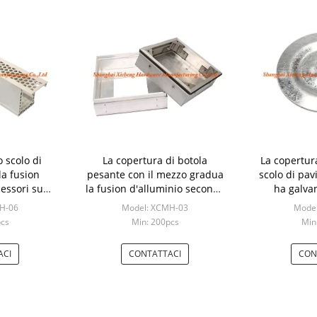
 scolo di
La copertura di botola
La copertur
a fusion
pesante con il mezzo gradua
scolo di pa
cessori su
la fusion d'alluminio secondo
ha galva
 costruzione
la misura
dimensione d
H-06
Model: XCMH-03
Model
ione
sp
pcs
Min: 200pcs
Min
ACI
CONTATTACI
CON