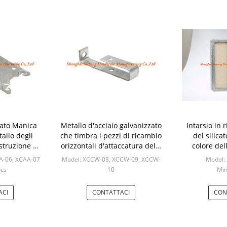
zato Manica
Metallo d'acciaio galvanizzato
Intarsio in 
allo degli
che timbra i pezzi di ricambio
del silica
struzione di
orizzontali d'attaccatura della
colore del
entato
chiglia del pezzo
pannello 
A-06, XCAA-07
Model: XCCW-08, XCCW-09, XCCW-
Model:
metallo dell
pcs
10
Min
s
Min: 200pcs
ACI
CONTATTACI
CON