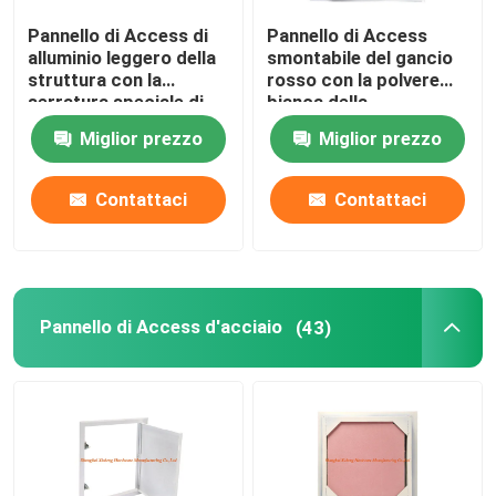
Pannello di Access di
Pannello di Access
parti della costruzione
alluminio leggero della
smontabile del gancio
struttura con la
rosso con la polvere
serratura speciale di
bianca della
pezzi di ricambio elettronici
altezza ridotta di
guarnizione ricoperta
Miglior prezzo
Miglior prezzo
spinta del pannello di
carta e gesso verde
Sostegni di struttura del metallo
Contattaci
Contattaci
Pannello di Access d'acciaio
(43)