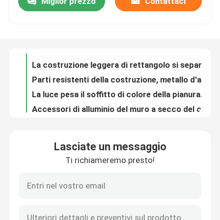
Miglior prezzo
Contattaci
Accessori del muro a secco dell'acciaio dolce con il supporto dell'OEM dell'acciaio per costruzioni edili
La costruzione leggera di rettangolo si separa l'acciaio galvanizzato del metallo
Giro della fabbrica
Parti resistenti della costruzione, metallo d'argento di colore che timbra le parti
La luce pesa il soffitto di colore della pianura della chiglia e l'applicazione d'acciaio della parete
Controllo di qualità
Accessori di alluminio del muro a secco del connettore del soffitto di placcatura «L» «m.» del rodio
I ciechi verticali di colore normale tagliano la nichelatura per M6/M8 infilati Antivari
Contattici
Metallo d'acciaio galvanizzato che timbra le parti, anelli di serraggio dell'acciaio di placcatura dello zinco
Metallo di prevenzione di corrosione galvanica che timbra il pacchetto materiale d'acciaio del pallet delle parti
Parti della costruzione di precisione dell'OEM, acciaio galvanizzato che timbra le parti
Richieda una citazione
parete di colore della pianura del sostegno dell'acciaio di 120×60 millimetro e decorazione universali del soffitto
Lasciate un messaggio
Multi acciaio galvanizzato del ventilatore da soffitto di funzione parti con ogni fori dei lati 3 - 6
Pannello di Access di alluminio
Ti richiameremo presto!
Strumenti del muro a secco di precisione, tipo pezzi d'attaccatura della clip «U» di collegamento della primavera
Accessori del muro a secco di alta tensione per il connettore unito diritto dei soffitti
Pannello di Access d'acciaio
Funzione sostenente galvanizzata del muro a secco degli accessori 0.8mm di dimensione d'acciaio di spessore
La costruzione d'acciaio del certificato del CE parte il giunto diritto del connettore
Accessori del muro a secco