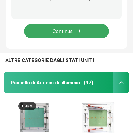
Le dimensioni di differenza di spessore dell'acciaio galvanizzate sospensione universale 0.5mm di Multishape inscatolano Avbailable
Sostegno universale di colore d'argento con il materiale dell'acciaio di spessore di 0.8mm
copertura dello scolo di pavimento
Giunto diritto universale di timbratura a breve scadenza galvanizzato della lamiera sottile
Pareti e connettore d'acciaio galvanizzato accessori del muro a secco dei soffitti
Covata d'acciaio
Metallo regolabile del muro a secco che timbra sostegno d'acciaio galvanizzato parti
Pannello del PVC Access
ALTRE CATEGORIE DAGLI STATI UNITI
Metallo che timbra le parti
Pannello di Access di alluminio
(47)
Morsetto dell'anello di serraggio
Canale d'acciaio
filo di acciaio