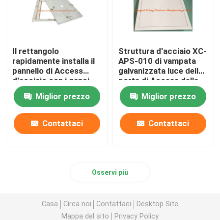
Il rettangolo
Struttura d'acciaio XC-
rapidamente installa il
APS-010 di vampata
pannello di Access
galvanizzata luce della
d'acciaio con i ganci
porta di Access della
pesanti della covata
covata del soffitto
Miglior prezzo
Miglior prezzo
quattro
Contattaci
Contattaci
Osservi più
Casa
Circa noi
Contattaci
Desktop Site
Mappa del sito
Privacy Policy