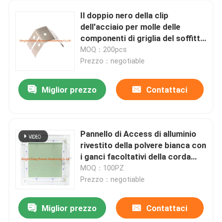
Il doppio nero della clip
dell'acciaio per molle delle
componenti di griglia del soffitto
della primavera di tensione ha
MOQ：200pcs
fosfatizzato lo zinco placcato
Prezzo：negotiable
Miglior prezzo
Contattaci
Pannello di Access di alluminio
rivestito della polvere bianca con
i ganci facoltativi della corda
della struttura di alluminio per i
MOQ：100PZ
soffitti e la parete
Prezzo：negotiable
Miglior prezzo
Contattaci