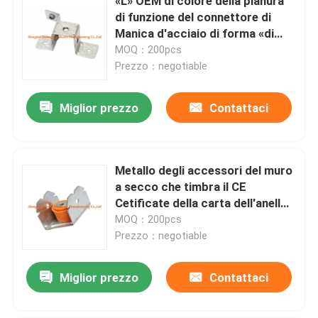
«L» OEM di colore della pianura
di funzione del connettore di
Manica d'acciaio di forma «di
m.»
MOQ：200pcs
Prezzo：negotiable
Miglior prezzo
Contattaci
Metallo degli accessori del muro
a secco che timbra il CE
Cetificate della carta dell'anello
di gomma delle parti
MOQ：200pcs
Prezzo：negotiable
Miglior prezzo
Contattaci