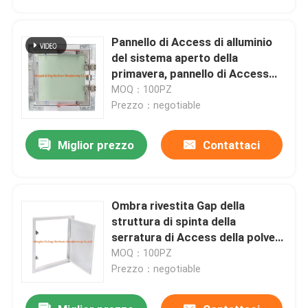
Pannello di Access di alluminio
del sistema aperto della
primavera, pannello di Access
rosso del soffitto del muro a
MOQ：100PZ
secco del gancio
Prezzo：negotiable
Miglior prezzo
Contattaci
Ombra rivestita Gap della
Casa
struttura di spinta della
serratura di Access della polvere
bianca d'acciaio a livello del
MOQ：100PZ
Prodotti
pannello
Prezzo：negotiable
Circa noi