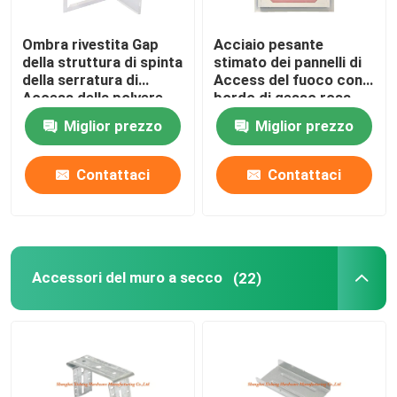
Ombra rivestita Gap
Acciaio pesante
della struttura di spinta
stimato dei pannelli di
della serratura di
Access del fuoco con il
Access della polvere
bordo di gesso rosa
bianca d'acciaio a
per il muro a secco
Miglior prezzo
Miglior prezzo
livello del pannello
Contattaci
Contattaci
Accessori del muro a secco
(22)