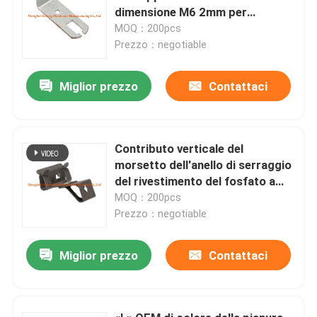
dimensione M6 2mm per
costruzione
MOQ：200pcs
Prezzo：negotiable
Miglior prezzo
Contattaci
Contributo verticale del
morsetto dell'anello di serraggio
del rivestimento del fosfato a
M6/M8 infilato Antivari
MOQ：200pcs
Prezzo：negotiable
Miglior prezzo
Contattaci