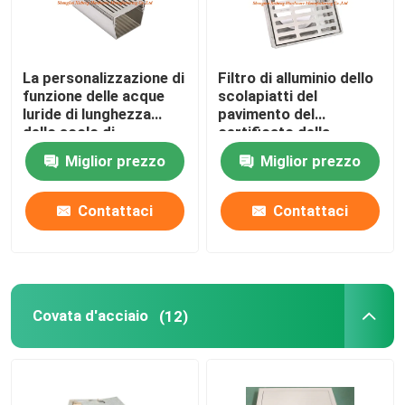
La personalizzazione di
Filtro di alluminio dello
funzione delle acque
scolapiatti del
luride di lunghezza
pavimento del
dello scolo di
certificato della
pavimento dell'acciaio
copertura ISO9001
Miglior prezzo
Miglior prezzo
inossidabile 0.5m
dello scolo di
accetta
pavimento del
quadrato del metallo
Contattaci
Contattaci
Covata d'acciaio
(12)